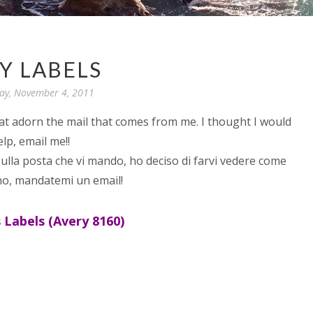
Y LABELS
day, November 4, 2011
hat adorn the mail that comes from me. I thought I would
lp, email me!!
sulla posta che vi mando, ho deciso di farvi vedere come
gno, mandatemi un email!
 Labels (Avery 8160)