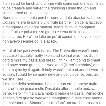
then salad for lunch and dinner with some sort of meat. I tried
to be creative and varied the dressing I used though and
some turned out quite tasty!
Sono molto contenta perche' sono andata abastanza bene.
Colazione era la parte piu' dificile perche' non ce la faccevo
a mangiare uova ogni mattina. Allora di solito mangiavo
della frutta e poi a mezzo giorno e cena delle insalata con
della carne. Pero', ho fatto un po' di condimenti diversi cosi'
non avevo sempre oglio e aceto.
Moral of the past week is this: The Paleo diet wasn't horrid
because I actually really like salad so that was fine. But, I
do/did miss my pasta and bread. I think I am going to cheat
and have some grains this weekend (lil bro's birthday) and
then maybe try it again. It truly wasn't that bad and if I weren't
so lazy, I could try so many new and delicious recipes. So
we shall see........
Il morale della settimana: La dieta non era neanche male
perche' a me piace molto l'insalata allora quello andava
bene. Pero', mi mancava molto il pana e la pasta. Penso che
adesso faro questo weekend mangiando quelle cose buone
(compleanno di Simone) e poi la faro' ancora. La prossima