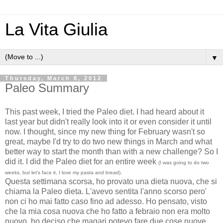
La Vita Giulia
▼
Thursday, March 8, 2012
Paleo Summary
This past week, I tried the Paleo diet. I had heard about it
last year but didn't really look into it or even consider it until
now. I thought, since my new thing for February wasn't so
great, maybe I'd try to do two new things in March and what
better way to start the month than with a new challenge? So I
did it. I did the Paleo diet for an entire week
(I was going to do two
weeks, but let's face it, I love my pasta and bread).
Questa settimana scorsa, ho provato una dieta nuova, che si
chiama la Paleo dieta. L'avevo sentita l'anno scorso pero'
non ci ho mai fatto caso fino ad adesso. Ho pensato, visto
che la mia cosa nuova che ho fatto a febraio non era molto
nuovo, ho deciso che magari potevo fare due cose nuove