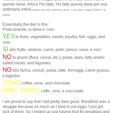
questo mese. Allora l'ho fatto. Ho fatto questa dieta per una
settimana intera
(volevo fare due settimane pero', a me piace troppo il pane e la
pasta).
Essentially the diet is this:
Praticamente, la dieta e' cosi:
YES
to fruits, vegetables, meats, poultry, fish, eggs, and
nuts
SI
alle frutte, verdure, carne, pollo, pesce, uova, e noci
NO
to grains (flour, cereal, etc.), pasta, dairy, fatty and/or
salted meats, and legumes
NO
alla farina, cereali, pasta, latte, formaggi, carne grassa,
o fagiolini
SOME
coffee, wine, and chocolate
OGNI TANTO
caffe', vino, e cioccolato
I am proud to say that I did pretty darn good. Breakfast was a
struggle because as much as I tried to eat eggs, I just get
sick of them. So I ended up just having fruit for breakfast and