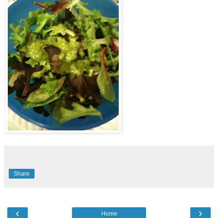
Share
‹
›
Home