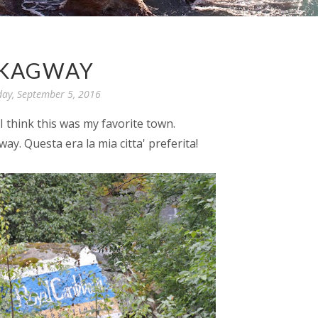
KAGWAY
ay, September 5, 2016
I think this was my favorite town.
y. Questa era la mia citta' preferita!