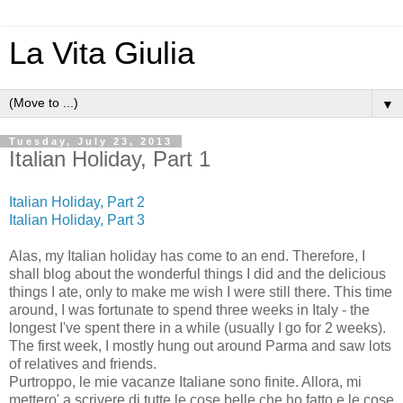
La Vita Giulia
▼
Tuesday, July 23, 2013
Italian Holiday, Part 1
Italian Holiday, Part 2
Italian Holiday, Part 3
Alas, my Italian holiday has come to an end. Therefore, I
shall blog about the wonderful things I did and the delicious
things I ate, only to make me wish I were still there. This time
around, I was fortunate to spend three weeks in Italy - the
longest I've spent there in a while (usually I go for 2 weeks).
The first week, I mostly hung out around Parma and saw lots
of relatives and friends.
Purtroppo, le mie vacanze Italiane sono finite. Allora, mi
mettero' a scrivere di tutte le cose belle che ho fatto e le cose