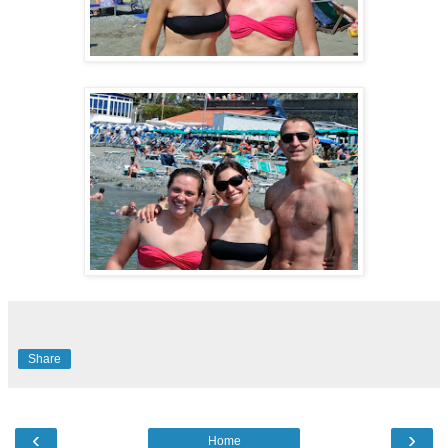
Share
‹
›
Home